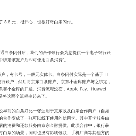
 8.8 元，很开心，也很好奇白条闪付。
开通白条闪付后，我们的合作银行会为您提供一个电子银行账
钱包中绑定该账户后即可使用白条消费”。
账户，有卡号，一般无实体卡。白条闪付实际是一个基于 Ⅱ
类银行账户，然后将京东白条账户、京东小金库账户与之绑定，
金库的开通、消费流程没变，Apple Pay、Huawei
只是将这两个流程串起来了。
说早前的白条好比一张适用于京东以及白条合作商户（自如
的合作变成了一张可以线下使用的信用卡。其中开卡服务由
后的消费和还款服务由京东金融提供。此项合作中，银行获
打白条的场景，同时也没有影响银联、手机厂商等其他方的