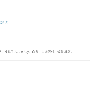
略建议
类，被贴了
Apple Pay
、
白条
、
白条闪付
、
银联
标签。