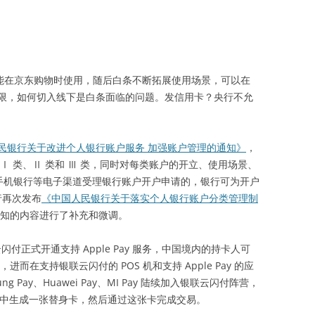
始只能在京东购物时使用，随后白条不断拓展使用场景，可以在
限，如何切入线下是白条面临的问题。发信用卡？央行不允
民银行关于改进个人银行账户服务 加强账户管理的通知》
，
Ⅰ 类、Ⅱ 类和 Ⅲ 类，同时对每类账户的开立、使用场景、
和手机银行等电子渠道受理银行账户开户申请的，银行可为开户
行再次发布
《中国人民银行关于落实个人银行账户分类管理制
面通知的内容进行了补充和微调。
联云闪付正式开通支持 Apple Pay 服务，中国境内的持卡人可
，进而在支持银联云闪付的 POS 机和支持 Apple Pay 的应
 Pay、Huawei Pay、MI Pay 陆续加入银联云闪付阵营，
手机中生成一张替身卡，然后通过这张卡完成交易。