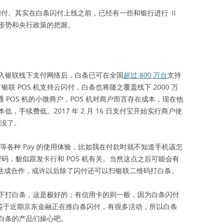
出白条闪付。其实在白条闪付上线之前，已经有一些和银行进行 Ⅱ
形势和央行政策的把握。
入银联线下支付网络后，白条已可在全国
超过 800 万台
支持
有银联 POS 机支持云闪付，白条也将随之覆盖线下 2000 万
 POS 机的小微商户，POS 机对商户而言存在成本，现在他
，手续费低。2017 年 2 月 16 日支付宝开始实行商户使
都没了。
ay 等各种 Pay 的使用体验，比如我在付款时就不知道手机该怎
密码，貌似跟发卡行和 POS 机有关。当然这点之后可能会有
融与银联达成合作，或许以后除了闪付还可以扫银联二维码打白条。
下打白条，这是极好的；有信用卡的则一般，因为白条闪付
。鉴于近期京东金融正在推白条闪付，有很多活动，所以白条
白条的产品们操心吧。