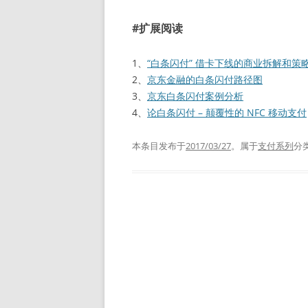
#扩展阅读
1、
“白条闪付” 借卡下线的商业拆解和策
2、
京东金融的白条闪付路径图
3、
京东白条闪付案例分析
4、
论白条闪付 – 颠覆性的 NFC 移动支付
本条目发布于
2017/03/27
。属于
支付系列
分