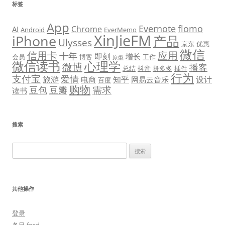
标签
App
Evernote
flomo
Chrome
AI
Android
EverMemo
XinJieFM
iPhone
产品
Ulysses
京东
优惠
微信
信用卡
应用
十年
即刻
增长
会员
博客
工作
原型
微信读书
心理学
微博
播客
总结
抖音
拼多多
插件
行为
支付宝
爱情
旅游
知乎
设计
电商
网易云音乐
百度
购物
需求
豆包
豆瓣
读书
搜索
搜
索：
其他操作
登录