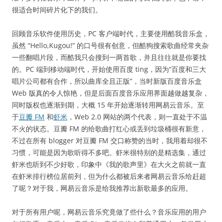
很适合时间碎片化下的我们。
回顾音乐软件使用历史，PC 客户端时代，主要使用酷我音乐盒，
虽然 “Hello,Kugou!” 的口号很有创意，但酷狗搜索歌曲经常夹杂
一些翻唱片段，而酷我只会搜到一两首歌，并且往往就是你要找
的。PC 端到移动端时代，开始使用百度 ting，因为“百度和三大
唱片公司都有合作，所以曲库全且正版”，当时新版百度音乐盒
Web 版真的令人惊艳，但是后面百度音乐应用界面越做越复杂，
同时版权也逐渐到期，大概 15 年开始逐渐转用网易云音乐。至
于
豆瓣 FM
和
虾米
，Web 2.0 网站的两个代表，则一直处于不温
不火的状态。豆瓣 FM 的给歌曲打红心或丢到垃圾桶很有新意，
不过在所有 blogger 对豆瓣 FM 交口称赞的当时，我用着却很不
习惯，可能是因为歌听得不多吧。虾米很特别的是精选集，通过
虾米也听到不少好歌，印象中《我的歌声里》在大火之前就一直
在虾米排行榜位居前列，但为什么都被后来者网易云音乐给赶超
了呢？对于我，网易云音乐是给我推荐出新歌最多的应用。
对于所有用户呢，网易云音乐究竟做了些什么？音乐应用的用户