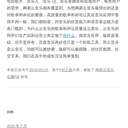
包括歌手、音乐人、音乐 DJ、音乐发烧友和普通用户，每类用户
的需求，网易云音乐都有覆盖到。当然网易云音乐最突出的还是
对歌单和评论的重视，高质量的歌单和评论让其在音乐应用中显
得不拘一格，我们都知道，对音乐的欣赏能力和语言表达能力是
有门槛的，为什么云音乐的歌单和评论质量这么突出，云音乐的
同学们在产品和运营上肯定做了
些什么
。就音乐应用，版权是基
础，但不是所有，百度音乐再好也只是一个听歌工具，而云音乐
是云音乐，功能可以被抄袭，版权可以被跟随，但社区氛围、社
交关系、我们在其中的成长没法简单复制。
本条目发布于
2016/05/29
。属于
PM之路
分类，被贴了
网易云音乐
、
豆瓣FM
标签。
归档
2026 年 7 月