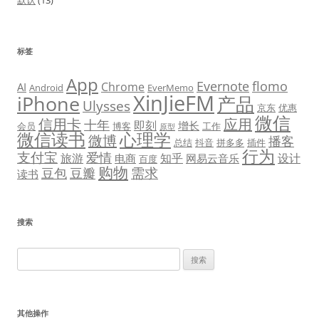
默认
(13)
标签
App
Evernote
flomo
Chrome
AI
Android
EverMemo
XinJieFM
iPhone
产品
Ulysses
京东
优惠
微信
信用卡
应用
十年
即刻
增长
会员
博客
工作
原型
微信读书
心理学
微博
播客
总结
抖音
拼多多
插件
行为
支付宝
爱情
旅游
知乎
设计
电商
网易云音乐
百度
购物
需求
豆包
豆瓣
读书
搜索
搜
索：
其他操作