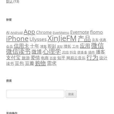
默认
(13)
标签
App
Evernote
flomo
Chrome
AI
Android
EverMemo
XinJieFM
iPhone
产品
Ulysses
京东
优惠
微信
信用卡
应用
十年
即刻
增长
会员
博客
工作
原型
微信读书
心理学
微博
播客
总结
抖音
拼多多
插件
行为
支付宝
爱情
旅游
知乎
设计
电商
网易云音乐
百度
购物
需求
豆包
豆瓣
读书
搜索
搜
索：
其他操作