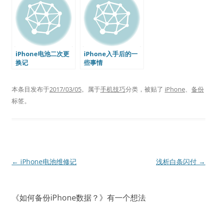
iPhone电池二次更
iPhone入手后的一
换记
些事情
本条目发布于
2017/03/05
。属于
手机技巧
分类，被贴了
iPhone
、
备份
标签。
文
←
iPhone电池维修记
浅析白条闪付
→
章
导
《
如何备份iPhone数据？
》有一个想法
航