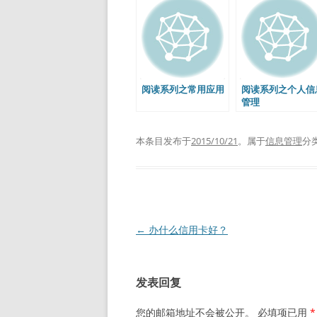
阅读系列之常用应用
阅读系列之个人信
管理
本条目发布于
2015/10/21
。属于
信息管理
分
文
←
办什么信用卡好？
章
导
发表回复
航
您的邮箱地址不会被公开。
必填项已用
*