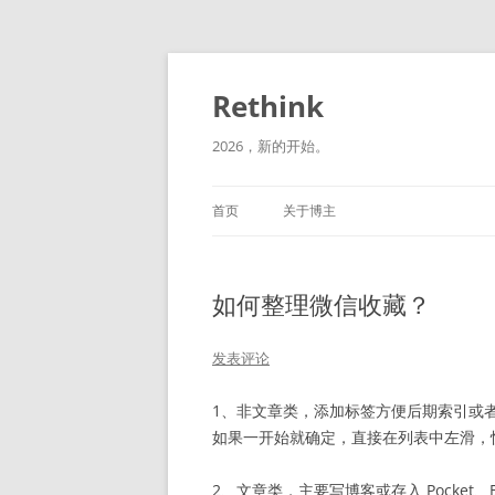
跳
至
正
Rethink
文
2026，新的开始。
首页
关于博主
如何整理微信收藏？
发表评论
1、非文章类，添加标签方便后期索引或
如果一开始就确定，直接在列表中左滑，
2、文章类，主要写博客或存入 Pocket、Ev