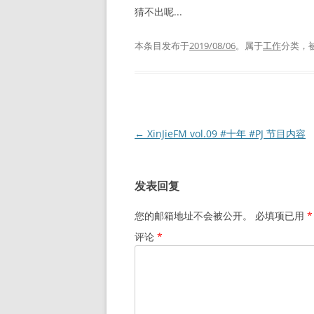
猜不出呢...
本条目发布于
2019/08/06
。属于
工作
分类，
文
←
XinJieFM vol.09 #十年 #PJ 节目内容
章
导
发表回复
航
您的邮箱地址不会被公开。
必填项已用
*
评论
*