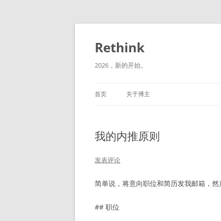
跳
至
正
Rethink
文
2026，新的开始。
首页
关于博主
我的内推原则
发表评论
简单说，将意向职位和简历发我邮箱，然
## 职位