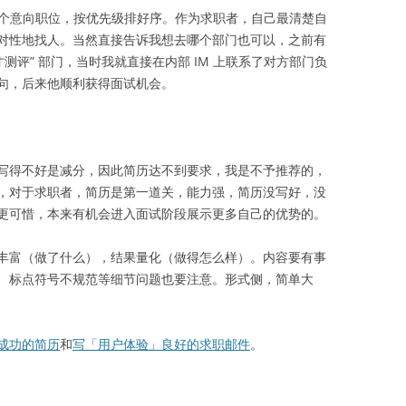
3 个意向职位，按优先级排好序。作为求职者，自己最清楚自
对性地找人。当然直接告诉我想去哪个部门也可以，之前有
测评” 部门，当时我就直接在内部 IM 上联系了对方部门负
句，后来他顺利获得面试机会。
写得不好是减分，因此简历达不到要求，我是不予推荐的，
，对于求职者，简历是第一道关，能力强，简历没写好，没
更可惜，本来有机会进入面试阶段展示更多自己的优势的。
丰富（做了什么），结果量化（做得怎么样）。内容要有事
、标点符号不规范等细节问题也要注意。形式侧，简单大
成功的简历
和
写「用户体验」良好的求职邮件
。