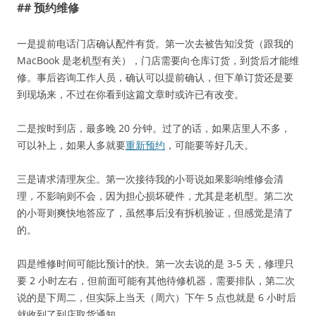
## 预约维修
一是提前电话门店确认配件有货。第一次去被告知没货（跟我的
MacBook 是老机型有关），门店需要向仓库订货，到货后才能维
修。事后咨询工作人员，确认可以提前确认，但下单订货还是要
到现场来，不过在你看到这篇文章时或许已有改变。
二是按时到店，最多晚 20 分钟。过了的话，如果店里人不多，
可以补上，如果人多就要
重新预约
，可能要等好几天。
三是请求清理灰尘。第一次接待我的小哥说如果影响维修会清
理，不影响则不会，因为担心损坏硬件，尤其是老机型。第二次
的小哥则爽快地答应了，虽然事后没有拆机验证，但感觉是清了
的。
四是维修时间可能比预计的快。第一次去说的是 3-5 天，修理只
要 2 小时左右，但前面可能有其他待修机器，需要排队，第二次
说的是下周二，但实际上当天（周六）下午 5 点也就是 6 小时后
就收到了到店取货通知。