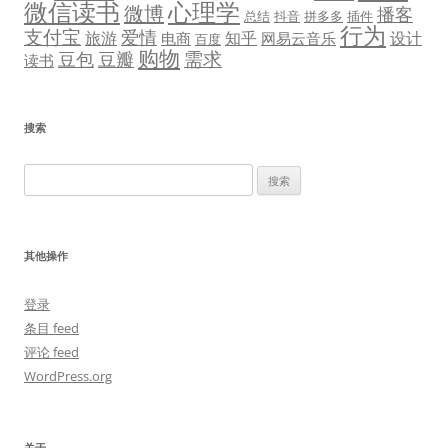
微信读书
心理学
微博
播客
总结
抖音
拼多多
插件
行为
支付宝
爱情
旅游
知乎
设计
电商
网易云音乐
百度
购物
需求
豆包
豆瓣
读书
搜索
搜
索：
其他操作
登录
条目 feed
评论 feed
WordPress.org
关于