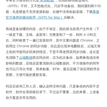
苹果官方推荐的方式是
“时间机器”
，但我的移动硬盘格式
（NTFS）不对，又不想格式化，只好手动备份。期间遇到两个问
题：先是硬盘不支持直接粘贴，右键中没有粘贴选项，下载
希捷
官方推荐的驱动程序（NTFS for Mac）
后解决。
再就是备份哪些内容，由于不肯定，因此将当前用户文件夹（下
一级是下载、文稿、桌面等）完整复制了一份，耗时 4 小时左
右，同时检查了一遍已安装软件，其中主要问题是 Chrome，之
前用过 Chrome 的同步功能，但总是出现本地删除后，云端又将
之前的书签同步回来的情况，于是不再使用其同步功能，这次是
先清除了
云端数据
然后同步的，仅为此次备份，如果换电池没有
影响到数据，后续还是要清除掉云端数据的。不方便操作的同学
也可以只导出书签，简单粗暴。BTW，最后还截了张应用程序全
景图，方便可能的重新安装。
到店后咨询工作人员，确认这样没有问题，只是备份的内容不含
软件，软件在系统根目录下。不过这不重要，总的来看，上述备
份方案是非常实用的。