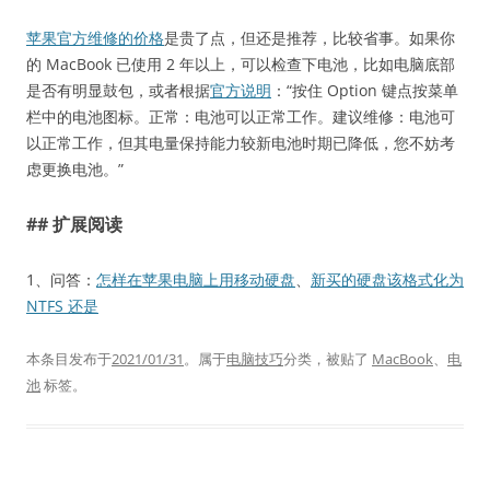
苹果官方维修的价格
是贵了点，但还是推荐，比较省事。如果你
的 MacBook 已使用 2 年以上，可以检查下电池，比如电脑底部
是否有明显鼓包，或者根据
官方说明
：“按住 Option 键点按菜单
栏中的电池图标。正常：电池可以正常工作。建议维修：电池可
以正常工作，但其电量保持能力较新电池时期已降低，您不妨考
虑更换电池。”
## 扩展阅读
1、问答：
怎样在苹果电脑上用移动硬盘
、
新买的硬盘该格式化为
NTFS 还是
本条目发布于
2021/01/31
。属于
电脑技巧
分类，被贴了
MacBook
、
电
池
标签。