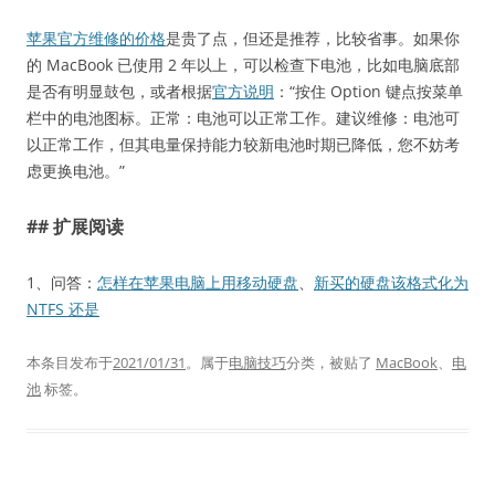
苹果官方维修的价格
是贵了点，但还是推荐，比较省事。如果你
的 MacBook 已使用 2 年以上，可以检查下电池，比如电脑底部
是否有明显鼓包，或者根据
官方说明
：“按住 Option 键点按菜单
栏中的电池图标。正常：电池可以正常工作。建议维修：电池可
以正常工作，但其电量保持能力较新电池时期已降低，您不妨考
虑更换电池。”
## 扩展阅读
1、问答：
怎样在苹果电脑上用移动硬盘
、
新买的硬盘该格式化为
NTFS 还是
本条目发布于
2021/01/31
。属于
电脑技巧
分类，被贴了
MacBook
、
电
池
标签。