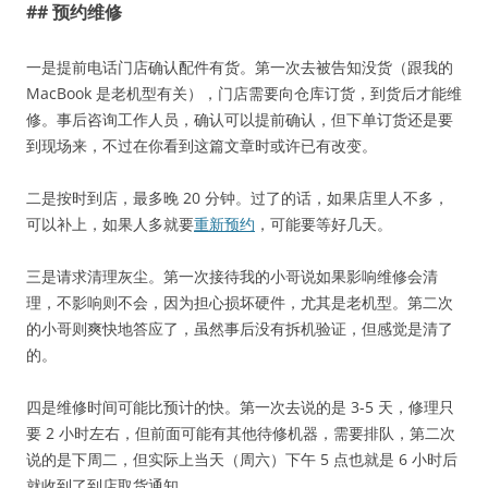
## 预约维修
一是提前电话门店确认配件有货。第一次去被告知没货（跟我的
MacBook 是老机型有关），门店需要向仓库订货，到货后才能维
修。事后咨询工作人员，确认可以提前确认，但下单订货还是要
到现场来，不过在你看到这篇文章时或许已有改变。
二是按时到店，最多晚 20 分钟。过了的话，如果店里人不多，
可以补上，如果人多就要
重新预约
，可能要等好几天。
三是请求清理灰尘。第一次接待我的小哥说如果影响维修会清
理，不影响则不会，因为担心损坏硬件，尤其是老机型。第二次
的小哥则爽快地答应了，虽然事后没有拆机验证，但感觉是清了
的。
四是维修时间可能比预计的快。第一次去说的是 3-5 天，修理只
要 2 小时左右，但前面可能有其他待修机器，需要排队，第二次
说的是下周二，但实际上当天（周六）下午 5 点也就是 6 小时后
就收到了到店取货通知。