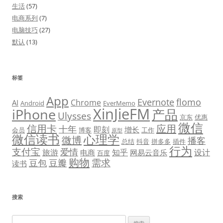
生活
(57)
电商系列
(7)
电脑技巧
(27)
默认
(13)
标签
App
Evernote
flomo
Chrome
AI
Android
EverMemo
XinJieFM
iPhone
产品
Ulysses
京东
优惠
微信
信用卡
应用
十年
即刻
增长
会员
博客
工作
原型
微信读书
心理学
微博
播客
总结
抖音
拼多多
插件
行为
支付宝
爱情
旅游
知乎
设计
电商
网易云音乐
百度
购物
需求
豆包
豆瓣
读书
搜索
搜