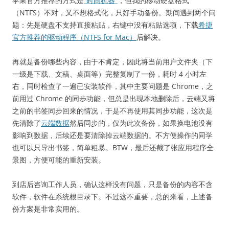
苹果官方推荐的方式是
“时间机器”
，但我的移动硬盘格式
（NTFS）不对，又不想格式化，只好手动备份。期间遇到两个问
题：先是硬盘不支持直接粘贴，右键中没有粘贴选项，下载
希捷
官方推荐的驱动程序（NTFS for Mac）
后解决。
再就是备份哪些内容，由于不肯定，因此将当前用户文件夹（下
一级是下载、文稿、桌面等）完整复制了一份，耗时 4 小时左
右，同时检查了一遍已安装软件，其中主要问题是 Chrome，之
前用过 Chrome 的同步功能，但总是出现本地删除后，云端又将
之前的书签同步回来的情况，于是不再使用其同步功能，这次是
先清除了
云端数据
然后同步的，仅为此次备份，如果换电池没有
影响到数据，后续还是要清除掉云端数据的。不方便操作的同学
也可以只导出书签，简单粗暴。BTW，最后还截了张应用程序全
景图，方便可能的重新安装。
到店后咨询工作人员，确认这样没有问题，只是备份的内容不含
软件，软件在系统根目录下。不过这不重要，总的来看，上述备
份方案是非常实用的。