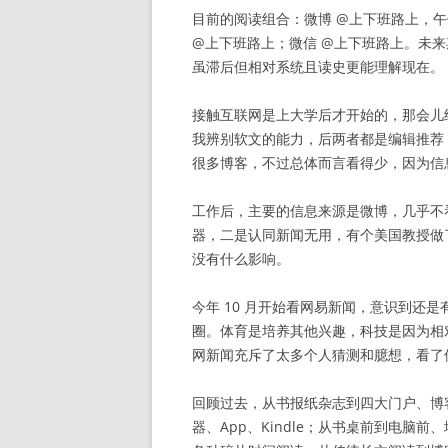
目前的阅读组合：微博 @上下班路上，
@上下班路上；微信 @上下班路上。未
虽滞后但相对系统且读史更能理解现在。
接触互联网是上大学后才开始的，那会儿经常看
我辨别软文的能力，后两者都是编辑推荐，质量
很多博客，不过总体而言看得少，因为信
工作后，主要的信息来源是微博，几乎不
器，二是认同新闻无用，有个美国教授做
没有什么影响。
今年 10 月开始看网易新闻，意识到还
圈。体育是培养其他兴趣，科技是因为相
网新闻充斥了太多个人猜测和臆想，看了
回顾过去，从书报纸杂志到四大门户、博客、
器、App、Kindle；从书桌前到电