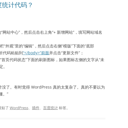
百度统计代码？
“网站中心”，然后点击右上角“+ 新增网站”，填写网站域名
导航栏“外观”里的“编辑”，然后点击右侧“模版”下面的“底部
问分析代码粘贴到
“</body>”前面
并点击“更新文件”；
击“首页代码状态”下面的刷新图标，如果图标左侧的文字从“未
定。
统计没了。有时觉得 WordPress 真的太复杂了。真的不要以为
懂。”
被贴了
WordPress
、
插件
、
百度统计
标签。