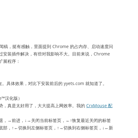
闻稿，挺有感触，里面提到 Chrome 的占内存、启动速度问
安装插件解决，有些对我影响不大。目前来说，Chrome
扩展程序：
现在。具体效果，对比下安装前后的 yyets.com 就知道了。
rome™汉化版）
势，真是太好用了，大大提高上网效率。我的
CrxMouse 配
退，→前进，↓→关闭当前标签页，←↑恢复最近关闭的标签
回底部，↑←切换到左侧标签页，↑→切换到右侧标签页，↓←新