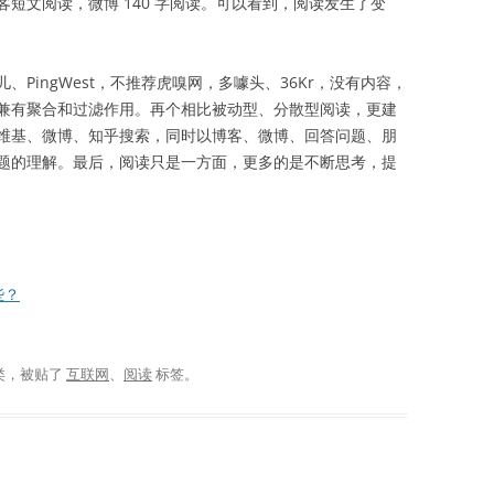
短文阅读，微博 140 字阅读。可以看到，阅读发生了变
PingWest，不推荐虎嗅网，多噱头、36Kr，没有内容，
兼有聚合和过滤作用。再个相比被动型、分散型阅读，更建
维基、微博、知乎搜索，同时以博客、微博、回答问题、朋
题的理解。最后，阅读只是一方面，更多的是不断思考，提
些？
类，被贴了
互联网
、
阅读
标签。