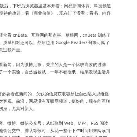
午饭后，下班后浏览器里基本开着；网易新闻体育、科技频道
来期待的改进：看《商业价值》，现在订了没看；看书，内容
 cnBeta、互联网的那点事、草根网，cnBeta 训练了
相对还可以。然后也用 Google Reader/ 鲜果订阅了
息过载严重。
看新闻，因为微博足够，关注的人是一个比较高效的过滤
了一个实验，自己当被试，一年不看报纸，结果发现生活并
是有必要看点新闻的，欠缺的信息获取容易让自己陷入思维怪
对客观、前沿，网易没有互联网频道，挺好的，现在的互联
伤身，尤其对新人。
微博、微信公众号；从纸张到 Web、MP4、RSS 阅读
脑前、地铁公交中、排队等候时；从花一整个下午时间用来阅读到