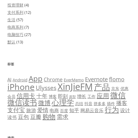
投资理财
(4)
支付系列
(12)
生活
(57)
电商系列
(7)
电脑技巧
(27)
默认
(13)
标签
App
Evernote
flomo
Chrome
AI
Android
EverMemo
XinJieFM
iPhone
产品
Ulysses
京东
优惠
微信
信用卡
应用
十年
即刻
增长
会员
博客
工作
原型
微信读书
心理学
微博
播客
总结
抖音
拼多多
插件
行为
支付宝
爱情
旅游
知乎
设计
电商
网易云音乐
百度
购物
需求
豆包
豆瓣
读书
搜索