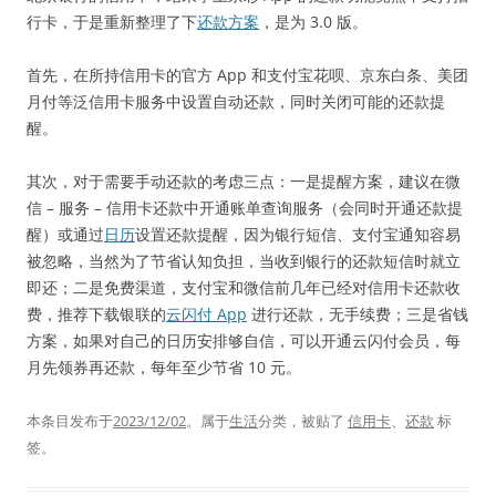
行卡，于是重新整理了下
还款方案
，是为 3.0 版。
首先，在所持信用卡的官方 App 和支付宝花呗、京东白条、美团
月付等泛信用卡服务中设置自动还款，同时关闭可能的还款提
醒。
其次，对于需要手动还款的考虑三点：一是提醒方案，建议在微
信 – 服务 – 信用卡还款中开通账单查询服务（会同时开通还款提
醒）或通过
日历
设置还款提醒，因为银行短信、支付宝通知容易
被忽略，当然为了节省认知负担，当收到银行的还款短信时就立
即还；二是免费渠道，支付宝和微信前几年已经对信用卡还款收
费，推荐下载银联的
云闪付 App
进行还款，无手续费；三是省钱
方案，如果对自己的日历安排够自信，可以开通云闪付会员，每
月先领券再还款，每年至少节省 10 元。
本条目发布于
2023/12/02
。属于
生活
分类，被贴了
信用卡
、
还款
标
签。