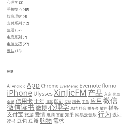
心理学
(3)
手机技巧
(49)
投资理财
(4)
支付系列
(12)
生活
(57)
电商系列
(7)
电脑技巧
(27)
默认
(13)
标签
App
Evernote
flomo
Chrome
AI
Android
EverMemo
XinJieFM
iPhone
产品
Ulysses
京东
优惠
微信
信用卡
应用
十年
即刻
增长
会员
博客
工作
原型
微信读书
心理学
微博
播客
总结
抖音
拼多多
插件
行为
支付宝
爱情
旅游
知乎
设计
电商
网易云音乐
百度
购物
需求
豆包
豆瓣
读书