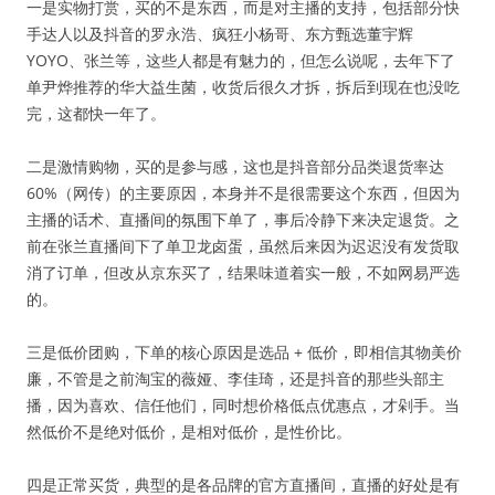
一是实物打赏，买的不是东西，而是对主播的支持，包括部分快
手达人以及抖音的罗永浩、疯狂小杨哥、东方甄选董宇辉
YOYO、张兰等，这些人都是有魅力的，但怎么说呢，去年下了
单尹烨推荐的华大益生菌，收货后很久才拆，拆后到现在也没吃
完，这都快一年了。
二是激情购物，买的是参与感，这也是抖音部分品类退货率达
60%（网传）的主要原因，本身并不是很需要这个东西，但因为
主播的话术、直播间的氛围下单了，事后冷静下来决定退货。之
前在张兰直播间下了单卫龙卤蛋，虽然后来因为迟迟没有发货取
消了订单，但改从京东买了，结果味道着实一般，不如网易严选
的。
三是低价团购，下单的核心原因是选品 + 低价，即相信其物美价
廉，不管是之前淘宝的薇娅、李佳琦，还是抖音的那些头部主
播，因为喜欢、信任他们，同时想价格低点优惠点，才剁手。当
然低价不是绝对低价，是相对低价，是性价比。
四是正常买货，典型的是各品牌的官方直播间，直播的好处是有