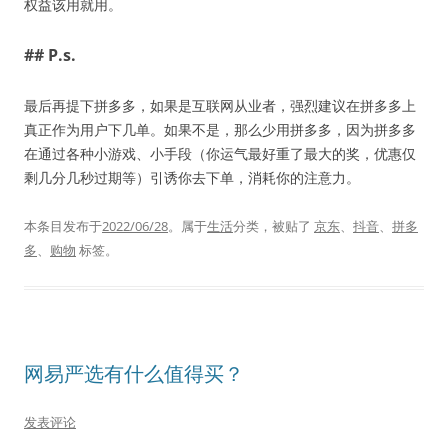
权益该用就用。
## P.s.
最后再提下拼多多，如果是互联网从业者，强烈建议在拼多多上
真正作为用户下几单。如果不是，那么少用拼多多，因为拼多多
在通过各种小游戏、小手段（你运气最好重了最大的奖，优惠仅
剩几分几秒过期等）引诱你去下单，消耗你的注意力。
本条目发布于
2022/06/28
。属于
生活
分类，被贴了
京东
、
抖音
、
拼多
多
、
购物
标签。
网易严选有什么值得买？
发表评论