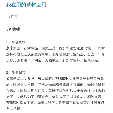
我在用的购物应用
1条回复
## 购物
1、综合购物
京东
为主，针对标品，因为正品（好）和送货速度（快），同时
选择有限也让决策变得简单。京东崛起后，亚马逊、当当、1 号
店就没必要用了。
淘宝
、
天猫
辅助，针对非标品、长尾商品。
2、生鲜超市
如果是线上，
盒马
、
每日优鲜
、
7FRESH
，其中盒马胜在自有商
品，同时速度最快，当然商品价格是略高于京东的。每日优鲜胜
在选品，比如近期买西瓜，每日优鲜的西瓜大小最合适（适合独
居者），然后为了用满减券，就又买了点网红食品。相较而言，
7FRESH 略显平庸。如果是线下，物美超市购物结束后通过
多点
自助结账。