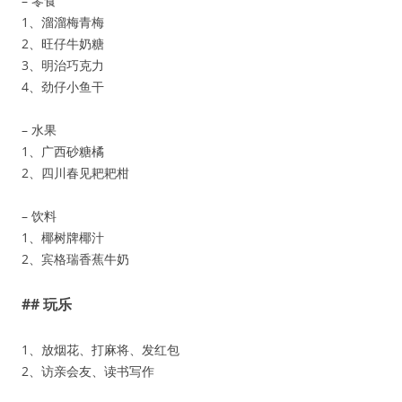
– 零食
1、溜溜梅青梅
2、旺仔牛奶糖
3、明治巧克力
4、劲仔小鱼干
– 水果
1、广西砂糖橘
2、四川春见耙耙柑
– 饮料
1、椰树牌椰汁
2、宾格瑞香蕉牛奶
## 玩乐
1、放烟花、打麻将、发红包
2、访亲会友、读书写作