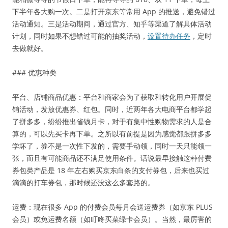
下半年各大购一次。二是打开京东等常用 App 的推送，避免错过
活动通知。三是活动期间，通过官方、知乎等渠道了解具体活动
计划，同时如果不想错过可能的抽奖活动，
设置待办任务
，定时
去做就好。
### 优惠种类
平台、店铺商品优惠：平台和商家会为了获取和转化用户开展促
销活动，发放优惠券、红包。同时，近两年各大电商平台都学起
了拼多多，纷纷推出省钱月卡，对于有集中性购物需求的人是合
算的，可以先买卡再下单。之所以有前提是因为感觉都跟拼多多
学坏了，券不是一次性下发的，需要手动领，同时一天只能领一
张，而且有可能商品还不满足使用条件。话说最早接触这种付费
券包类产品是 18 年左右购买京东白条的支付券包，后来也买过
滴滴的打车券包，那时候还没这么多套路的。
运费：现在很多 App 的付费会员每月会送运费券（如京东 PLUS
会员）或免运费名额（如叮咚买菜绿卡会员）。当然，最厉害的