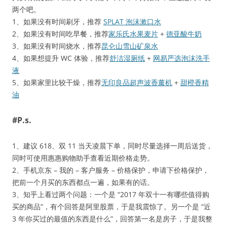
两个吧。
1、如果没有时间刷牙，推荐
SPLAT 泡沫漱口水
2、如果没有时间吃早餐，推荐
家乐氏水果麦片
+
德亚酸牛奶
3、如果没有时间烧水，推荐
昆仑山雪山矿泉水
4、如果想提升 WC 体验，推荐
舒洁湿厕纸
+
网易严选泡沫洗手
液
5、如果家里比较干燥，推荐
无印良品超声波香薰机
+
甜橙香精
油
#P.s.
1、建议 618、双 11 当天凌晨下单，同时尽量选择一周后送货，
同时可使用惠惠购物助手查看近期价格走势。
2、手机京东 – 我的 – 客户服务 – 价格保护，申请下价格保护，
把前一个月买的东西都点一遍，如果有的话。
3、知乎上看过两个问题：一个是 “2017 年双十一有哪些值得购
买的商品”，有个回答是阿里股票，于是我震惊了。另一个是 “近
3 年你买过的最值的东西是什么”，回答第一名是房子，于是我整