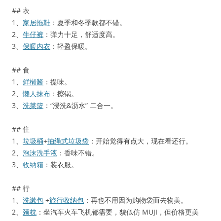
## 衣
1、
家居拖鞋
：夏季和冬季款都不错。
2、
牛仔裤
：弹力十足，舒适度高。
3、
保暖内衣
：轻盈保暖。
## 食
1、
鲜椒酱
：提味。
2、
懒人抹布
：擦锅。
3、
洗菜篮
：“浸洗&沥水” 二合一。
## 住
1、
垃圾桶
+
抽绳式垃圾袋
：开始觉得有点大，现在看还行。
2、
泡沫洗手液
：香味不错。
3、
收纳箱
：装衣服。
## 行
1、
洗漱包
+
旅行收纳包
：再也不用因为购物袋而去物美。
2、
颈枕
：坐汽车火车飞机都需要，貌似仿 MUJI，但价格更美