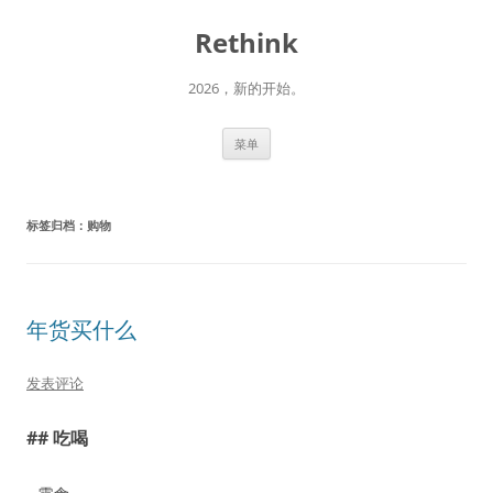
跳
至
Rethink
正
文
2026，新的开始。
菜单
标签归档：
购物
年货买什么
发表评论
## 吃喝