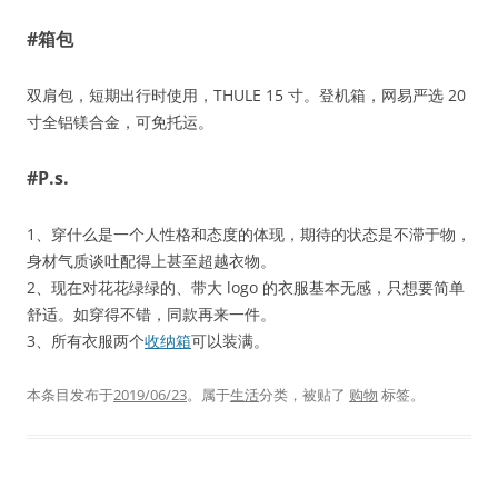
#箱包
双肩包，短期出行时使用，THULE 15 寸。登机箱，网易严选 20
寸全铝镁合金，可免托运。
#P.s.
1、穿什么是一个人性格和态度的体现，期待的状态是不滞于物，
身材气质谈吐配得上甚至超越衣物。
2、现在对花花绿绿的、带大 logo 的衣服基本无感，只想要简单
舒适。如穿得不错，同款再来一件。
3、所有衣服两个
收纳箱
可以装满。
本条目发布于
2019/06/23
。属于
生活
分类，被贴了
购物
标签。