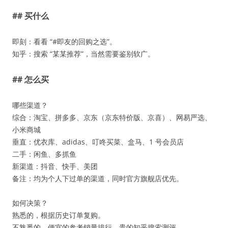
## 买什么
即刻：看看 “#即友的回购之选”。
知乎：搜索 “某某推荐”，当然需要鉴别软广。
## 怎么买
哪些渠道？
综合：淘宝、拼多多、京东（京东特价版、京喜）、网易严选、
小米商城
垂直：优衣库、adidas、叮咚买菜、盒马、1 号会员店
二手：闲鱼、多抓鱼
新渠道：抖音、快手、美团
备注：均为个人下过单的渠道，同时官方旗舰店优先。
如何决策？
熟悉的，根据历史订单复购。
不熟悉的，便宜的参考销量排行，贵的知乎搜索测评。