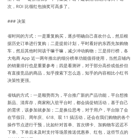
次，ROI 比领红包抽奖可高多了。
### 决策
省时间的方式：一是重复购买，逐步明确自己喜欢什么，然后根
据历史订单进行复购；二是提前计划，平时看好的东西先加购物
车，然后其他时间该干嘛干嘛，减少冲动购物；三是排行榜，各
大电商 App 近一两年推出的细分榜单功能值得使用，当然店铺内
的销量排行也是重要参考；四是看测评，对于部分高价或低价但
有直接竞品的商品，知乎搜索下怎么选，知乎的内容相比小红书
决策性更强。
省钱的方式：一是顺势而为，平台推广新的产品功能，平台想推
新品、清库存，商家刚入驻平台时，都会搞促销活动，基于自己
的需求，该参加就参加；二是换位思考，对于用户，平台除了会
在节假日、周年庆、618、双 11 搞活动，还会在我们购物的各个
操作节点进行干预，比如针对首单、首次绑卡、加购物车迟迟不
下单、下单后未及时支付等场景推送优惠券、红包，这些节点的