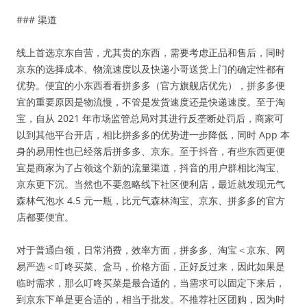
### 渠道
线上首选京东自营，尤其贵的东西，需要考虑正品和售后，同时
京东的选择成本、物流速度以及快递小哥送货上门的确定性都有
优势。便宜的小东西看看拼多多（官方旗舰店优先），拼多多便
宜的重要原因是物流慢，不管是发货速度还是快递速度。至于淘
宝，自从 2021 年市场监管总局对其进行反垄断处罚后，商家可
以到其他平台开店，相比拼多多的优势进一步降低，同时 App 本
身的易用性也已经落后拼多多、京东。至于抖音，有些东西更便
宜是商家为了占领这个新的流量渠道，抖音的用户群相比淘宝、
京东更下沉。当然也不要忽略线下社区便利店，最近就发现元气
森林气泡水 4.5 元一瓶，比元气森林淘宝、京东、拼多多的官方
店都要便宜。
对于普通白领，日常消费，效率方面，拼多多、淘宝＜京东、网
易严选＜叮咚买菜、盒马，价格方面，正好反过来，因此如果是
临时需求，那么叮咚买菜是最合适的，当需求可以固定下来后，
到京东下单是更合适的，相当于批发。不推荐社区团购，因为时