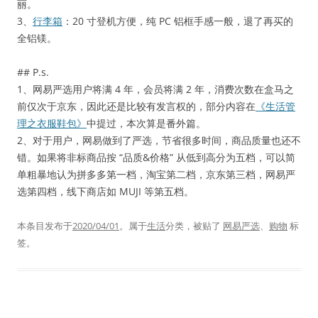
丽。
3、
行李箱
：20 寸登机方便，纯 PC 铝框手感一般，退了再买的
全铝镁。
## P.s.
1、网易严选用户将满 4 年，会员将满 2 年，消费次数在盒马之
前仅次于京东，因此还是比较有发言权的，部分内容在
《生活管
理之衣服鞋包》
中提过，本次算是番外篇。
2、对于用户，网易做到了严选，节省很多时间，商品质量也还不
错。如果将非标商品按 “品质&价格” 从低到高分为五档，可以简
单粗暴地认为拼多多第一档，淘宝第二档，京东第三档，网易严
选第四档，线下商店如 MUJI 等第五档。
本条目发布于
2020/04/01
。属于
生活
分类，被贴了
网易严选
、
购物
标
签。