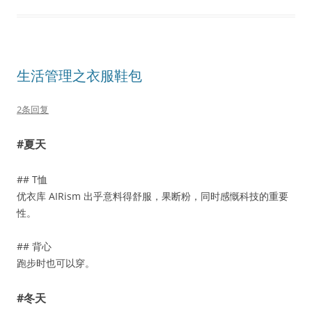
生活管理之衣服鞋包
2条回复
#夏天
## T恤
优衣库 AIRism 出乎意料得舒服，果断粉，同时感慨科技的重要
性。
## 背心
跑步时也可以穿。
#冬天