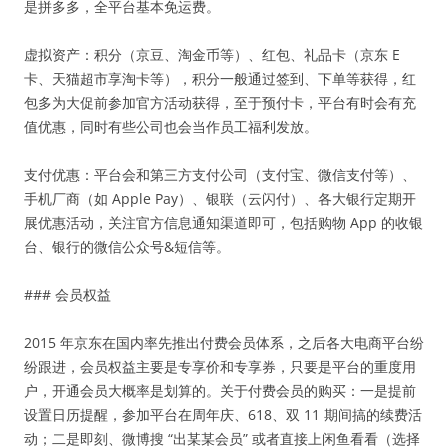
是拼多多，全平台基本免运费。
虚拟资产：积分（京豆、淘金币等）、红包、礼品卡（京东 E
卡、天猫超市享淘卡等），积分一般通过签到、下单等获得，红
包多为大促前参加官方活动获得，至于预付卡，平台有时会有充
值优惠，同时有些公司也会当作员工福利发放。
支付优惠：平台会和第三方支付公司（支付宝、微信支付等）、
手机厂商（如 Apple Pay）、银联（云闪付）、各大银行定期开
展优惠活动，关注官方信息通知渠道即可，包括购物 App 的收银
台、银行的微信公众号&短信等。
### 会员权益
2015 年京东在国内率先推出付费会员体系，之后各大电商平台纷
纷跟进，会员权益主要是专享价和专享券，只要是平台的重度用
户，开通会员大概率是划算的。关于付费会员的购买：一是提前
设置日历提醒，参加平台在周年庆、618、双 11 期间搞的续费活
动；二是即刻、微博搜 “出某某会员” 或者直接上闲鱼看看（选择