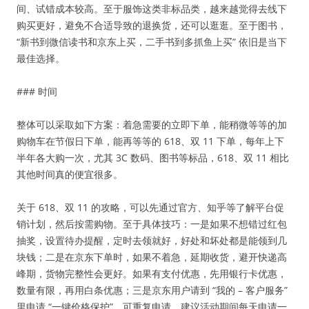
间、试错成本较高。至于服饰这类非标品类，越来越觉得去线下
购买更好，避免不合适导致的退换货，还可以逛逛。至于图书，
“新书到微信读书和京东上买，二手书到多抓鱼上买” 依旧是当下
最佳选择。
### 时间
整体可以采取如下方案：着急需要的立即下单，能稍微等等的加
购物车在节假日下单，能再等等的 618、双 11 下单，每年上下
半年各大购一次，尤其 3C 数码、图书等标品，618、双 11 相比
其他时间真的便宜很多。
关于 618、双 11 的攻略，可以先通过官方、知乎等了解平台促
销计划，然后按需购物。至于具体技巧：一是如果不想错过红包
抽奖，设置待办提醒，定时去领就好，好处和坏处都是能领到几
块钱；二是在京东下单时，如果不着急，延期收货，避开快递高
峰期，货物完整性会更好。如果有支付优惠，先用银行卡优惠，
数量有限，再用白条优惠；三是京东用户请到 “我的 – 客户服务”
里申请 “一键价格保护”，可重复申请，建议活动期间每天申请一