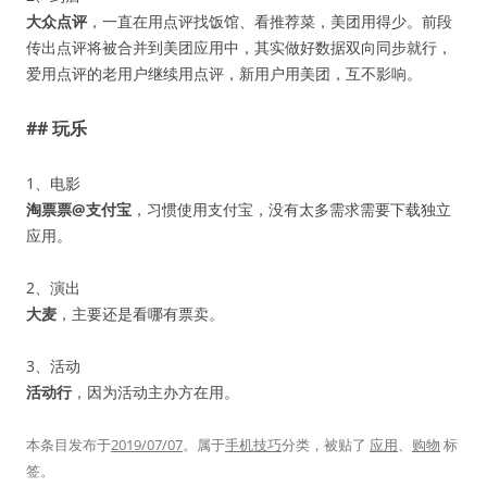
大众点评
，一直在用点评找饭馆、看推荐菜，美团用得少。前段
传出点评将被合并到美团应用中，其实做好数据双向同步就行，
爱用点评的老用户继续用点评，新用户用美团，互不影响。
## 玩乐
1、电影
淘票票@支付宝
，习惯使用支付宝，没有太多需求需要下载独立
应用。
2、演出
大麦
，主要还是看哪有票卖。
3、活动
活动行
，因为活动主办方在用。
本条目发布于
2019/07/07
。属于
手机技巧
分类，被贴了
应用
、
购物
标
签。