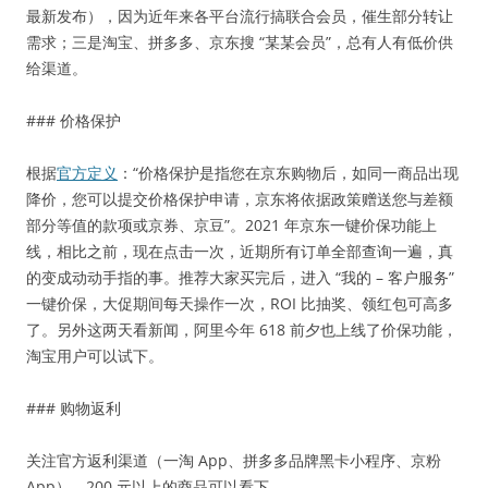
最新发布），因为近年来各平台流行搞联合会员，催生部分转让
需求；三是淘宝、拼多多、京东搜 “某某会员”，总有人有低价供
给渠道。
### 价格保护
根据
官方定义
：“价格保护是指您在京东购物后，如同一商品出现
降价，您可以提交价格保护申请，京东将依据政策赠送您与差额
部分等值的款项或京券、京豆”。2021 年京东一键价保功能上
线，相比之前，现在点击一次，近期所有订单全部查询一遍，真
的变成动动手指的事。推荐大家买完后，进入 “我的 – 客户服务”
一键价保，大促期间每天操作一次，ROI 比抽奖、领红包可高多
了。另外这两天看新闻，阿里今年 618 前夕也上线了价保功能，
淘宝用户可以试下。
### 购物返利
关注官方返利渠道（一淘 App、拼多多品牌黑卡小程序、京粉
App），200 元以上的商品可以看下。