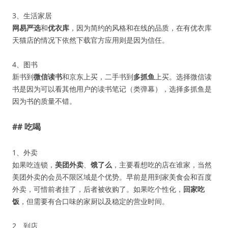
3、生活家居
网易严选
和
优衣库
，因为简约的风格和在线的品质，在有优衣库
天猫店的情况下依然下载官方应用则是因为信任。
4、图书
新书到
微信读书
和京东上买，二手书到
多抓鱼
上买。选择微信读
书是因为可以看其他用户的读书笔记（类弹幕），选择多抓鱼是
因为书的质量不错。
## 吃喝
1、外卖
如果吃连锁，
美团外卖
、
饿了么
，主要看想吃的店在谁家，当然
美团外卖的会员不限区域是个优势。早前是用到家美食会和百度
外卖，可惜前者挂了，后者被收购了。如果吃个性化，
回家吃
饭
，但需要有合口味的家厨以及稳定的营业时间。
2、到店