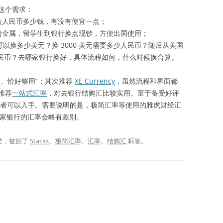
这个需求：
合人民币多少钱，有没有便宜一点；
贵金属，留学生到银行换点现钞，方便出国使用；
可以换多少美元？换 3000 美元需要多少人民币？随后从美国
少人民币？去哪家银行换好，具体流程如何，什么时候换合算。
洁、恰好够用”；其次推荐
XE Currency
，虽然流程和界面都
推荐
一站式汇率
，对去银行结购汇比较实用。至于备受好评
者可以入手。需要说明的是，极简汇率等使用的雅虎财经汇
内各家银行的汇率会略有差别。
类，被贴了
Stacks
、
极简汇率
、
汇率
、
结购汇
标签。